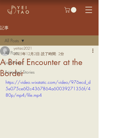
記事
All Posts
yeitao2021
All Posts
2025年12月2日
読了時間: 2分
A Brief Encounter at the
Last News
Border
Animated Stories
https://video.wixstatic.com/video/976ecd_d
5e075ce6f2c4367864a60039271356f/4
80p/mp4/file.mp4