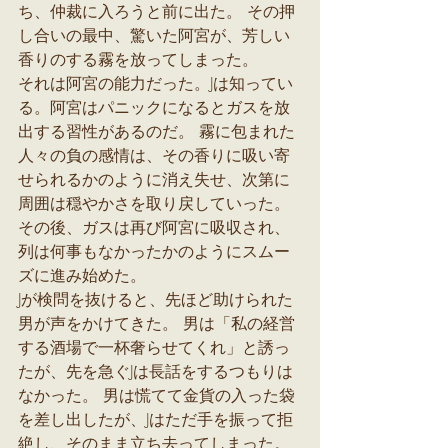
ち、仲裁に入ろうと前に出た。 その押
し合いの最中、驚いた阿宮が、芳しい
香りのする霧を放ってしまった。
それは阿宮の能力だった。Jは知ってい
る。阿宮はパニックになるとガスを放
出する習性があるのだ。 霧に包まれた
人々の負の感情は、その香りに吸い寄
せられるかのように消え失せ、次第に
周囲は穏やかさを取り戻していった。 
その後、ガスは再び阿宮に吸収され、
列は何事もなかったかのようにスムー
ズに進み始めた。
Jが検問を抜けると、先ほど助けられた
男が声をかけてきた。 男は「私の経営
する酒場で一杯奢らせてくれ」と誘っ
たが、先を急ぐJは長話をするつもりは
なかった。 男は慌てて金貨の入った袋
を差し出したが、Jはただ手を振って拒
絶し、そのまま立ち去ってしまった。 