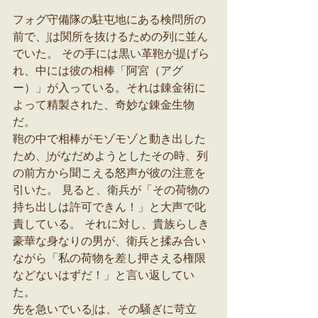
フォグ守備隊の駐屯地にある検問所の
前で、Jは関所を抜けるための列に並ん
でいた。 その手には黒い革鞄が提げら
れ、中には彼の相棒「阿宮（アグ
ー）」が入っている。それは錬金術に
よって精製された、奇妙な錬金生物
だ。
鞄の中で相棒がモゾモゾと動き出した
ため、Jがなだめようとしたその時、列
の前方から聞こえる怒声が彼の注意を
引いた。 見ると、衛兵が「その荷物の
持ち出しは許可できん！」と大声で叱
責している。 それに対し、貴族らしき
豪華な身なりの男が、衛兵と揉み合い
ながら「私の荷物を差し押さえる権限
などないはずだ！」と言い返してい
た。
先を急いでいるJは、その騒ぎに苛立