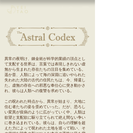
異常の夜明け、錬金術が科学的業績の頂点とし
て支配する世界は、言葉では表現しきれない虚
無から生まれた存在たちの注目を集めている。
遥か昔、人類によって海の深淵に追いやられた
失われた大陸の古代の住民たちは、今、帰還し
た。虚無の存在への邪悪な奉仕心に突き動かさ
れ、彼らは人類への復讐を求めている。
この呪われた時点から、異常が始まり、大地に
住む者たちの姿を歪めていった。だが、恐ろし
い変異が疫病のように広がっていく中、人類は
欲望と支配欲に駆り立てられて絶え間ない争い
に巻き込まれている。彼らは、自らの理解を超
えた力によって呪われた土地を巡って戦い、そ