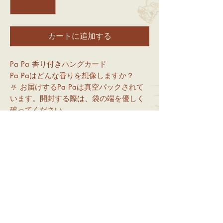
カートに追加する
Pa Pa 香り付きハングカード
Pa Paはどんな香りを想像しますか？
⛧ お届けするPa Paは真空パックされて
います。開封する際は、袋の端を優しく
破ってください。
⛧ クローゼット、引き出し、バッグ、ま
たは吊るせるスペースでの「保管」にお
すすめです。
香り：ウードウッド（Oud Wood）
サイズ：約10cm幅
素材：コットンペーパー
価格：1枚 50
重要なお知らせ