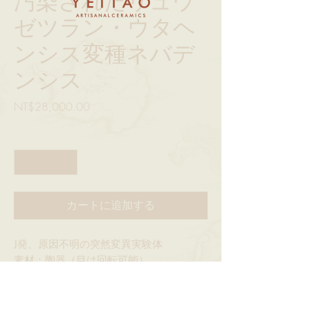
汚染されたリュウ
ゼツラン・ウタヘ
ンシス変種ネバデ
ンシス
価
NT$28,000.00
格
数量
*
カートに追加する
J発、原因不明の突然変異実験体
素材：陶器（目は回転可能）
サイズ：約14-16cm（高さ）
デザインごとに10個限定