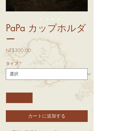
PaPa カップホルダ
ー
価
NT$300.00
格
タイプ
*
数量
*
カートに追加する