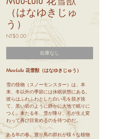
Muu-Lulu 花雪獣
（はなゆきじゅ
う）
価
NT$0.00
格
在庫なし
Muu-Lulu 花雪獣（はなゆきじゅう）
雪の怪物（スノーモンスター）は、本
来、冬以外の季節には休眠状態にある。
彼らはふわふわとした白い毛を脱ぎ捨
て、黒い岩のように静かに大地で眠りに
つく。来たる冬、雪が降り、毛が生え変
わって再び目覚めるのを待つのだ。
ある年の春、渡り鳥の群れが様々な植物