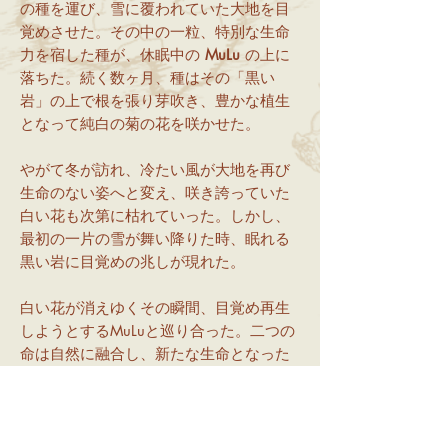
の種を運び、雪に覆われていた大地を目
覚めさせた。その中の一粒、特別な生命
力を宿した種が、休眠中の
MuLu
の上に
落ちた。続く数ヶ月、種はその「黒い
岩」の上で根を張り芽吹き、豊かな植生
となって純白の菊の花を咲かせた。
やがて冬が訪れ、冷たい風が大地を再び
生命のない姿へと変え、咲き誇っていた
白い花も次第に枯れていった。しかし、
最初の一片の雪が舞い降りた時、眠れる
黒い岩に目覚めの兆しが現れた。
白い花が消えゆくその瞬間、目覚め再生
しようとするMuLuと巡り合った。二つの
命は自然に融合し、新たな生命となった
のである。
MuLuが雪の上で目を開けた時、その体は
まるで白菊が咲き乱れるかのような絨毛