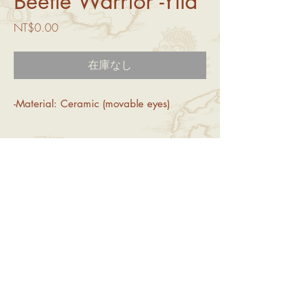
Beetle Warrior -Yila
価
NT$0.00
格
在庫なし
-Material: Ceramic (movable eyes)
重要なお知らせ
1. すべての商品は手作りです。オンライン
返品・返金・配送情報
でご注文いただいた商品は、ランダムに発送
いたします。特別なご要望がございました
1. 返品・交換ポリシー
ら、カスタマーサービスまでお問い合わせく
消費者保護法に基づき、オンラインショッピ
ださい。 2.紛争を避けるために、開封動画
ングには7日間の「
熟慮期間
」が設けられて
を録画してください。
いますが、これは「
試用期間
」ではありませ
© 2024
Yeitao。Wix
によって提供され、保護されています
ん。返品は、製品が元の完全な状態であり、
再販可能であることが条件となります（パッ