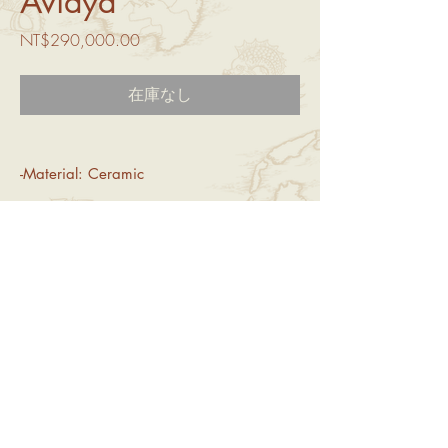
Avidya
価
NT$290,000.00
格
在庫なし
-Material: Ceramic
重要なお知らせ
1. すべての商品は手作りです。オンライン
返品・返金・配送情報
でご注文いただいた商品は、ランダムに発送
いたします。特別なご要望がございました
1. 返品・交換ポリシー
ら、カスタマーサービスまでお問い合わせく
消費者保護法に基づき、オンラインショッピ
ださい。
ングには7日間の「熟慮期間」が設けられて
2.紛争を避けるために、開封動画を録画して
いますが、これは「試用期間」ではありませ
© 2024
Yeitao。Wix
によって提供され、保護されています
ください。
ん。返品は、製品が元の完全な状態であり、
再販可能であることが条件となります（パッ