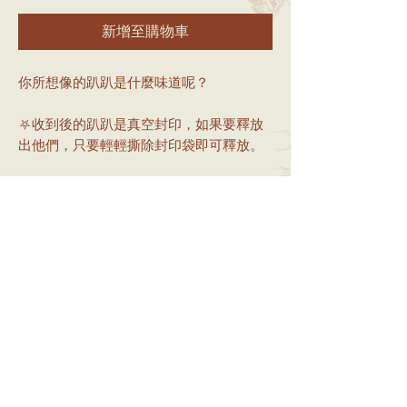
新增至購物車
你所想像的趴趴是什麼味道呢？
⛧收到後的趴趴是真空封印，如果要釋放
出他們，只要輕輕撕除封印袋即可釋放。
⛧建議飼養在衣櫥、抽屜、包包、房間任
何可以吊掛的地方。
-味道：烏木（oud wood）
-尺寸：寬約 10 cm
-材質：棉紙
-售價：單片50
重要資訊
1.所有產品皆為手工製作，線上訂單將隨機出