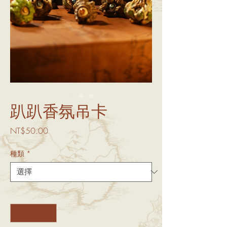
趴趴香氛吊卡
價
NT$50.00
格
種類
*
數量
*