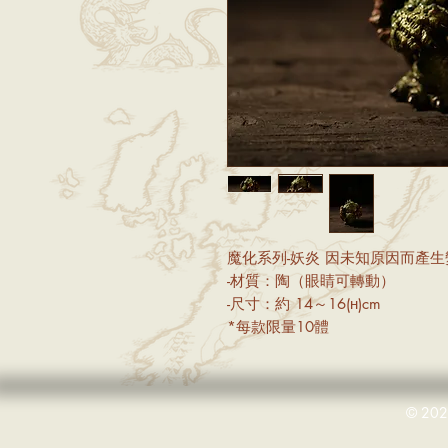
魔化系列-妖炎 因未知原因而產
-材質：陶（眼睛可轉動）
-尺寸：約 14～16(ʜ)cm
*每款限量10體
© 2024