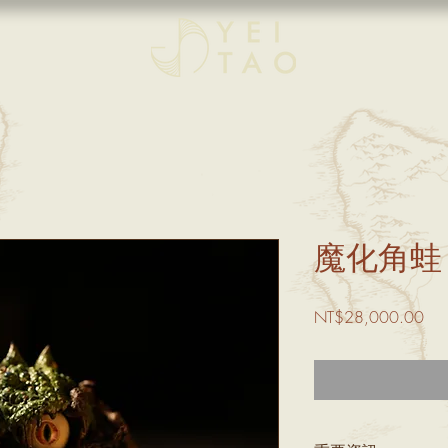
魔化角蛙
價
NT$28,000.00
格