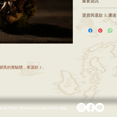
重要資訊
1.所有產品皆為手
退貨與退款 & 運
殊需求，請聯繫客服
2.為避免爭議，請錄
1.依消保法的精神
賞期」非「試用期」
可還原狀態下才能進
傳藝工坊提供「只退
合商品的流程，避開
間， 若尺寸不合適
簽收包裹日起7日鑑
買。
生變異的實驗體，來源於Ｊ。
貼心提醒：如因非商
貨，為了保障其他會
消會員資格，請各位
物。
2.當您收到貨品時
現瑕疵或破損的狀況
本工坊將提供破損、
付來回之運費與手續費
 by Yeitao. Powered and secured by
Wix
，收藏者請放心選購