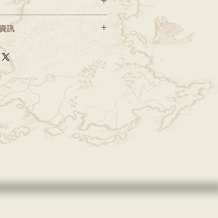
工製作，線上訂單將隨機出貨。如有特
送資訊
。
製開箱影片。
，網路購物適用於七天鑑賞期，但「鑑
。商品須在完整（包含其原包裝）且
行以下退貨。
不換」之服務，為簡化及加速取得適
包裹因通路往返耗時耽誤了寶貴時
或個人因素不滿意等因素需更換，請在
賞期內辦理以下退貨，再重新下單購
品瑕疵而退換貨的次數過多或連續退
員權益，將視情況拒絕日後交易與取
熱愛藝術與工藝的朋友成熟與理性購
，請立即打開檢查商品，若您的包裹發
，請盡速以下列聯繫方式聯繫我們。
認定瑕疵免費更換的服務，由我方支
 (海外地區恕無法提供退換貨服務)
。如非上述請詳閱第3、4點。