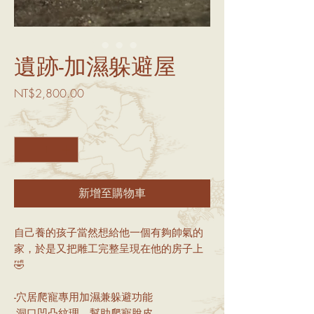
遺跡-加濕躲避屋
價
NT$2,800.00
格
數量
*
新增至購物車
自己養的孩子當然想給他一個有夠帥氣的
家，於是又把雕工完整呈現在他的房子上
🤣
-穴居爬寵專用加濕兼躲避功能
-洞口凹凸紋理，幫助爬寵脫皮