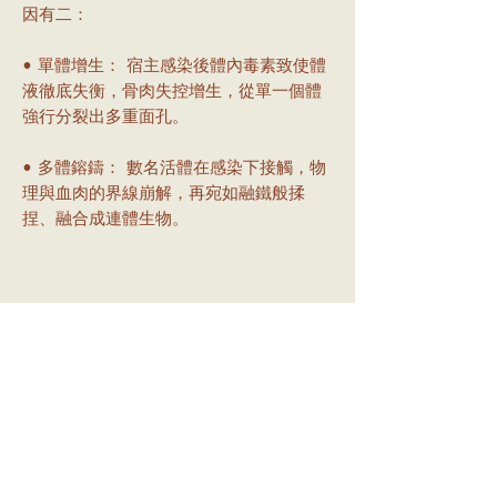
因有二：
• 單體增生： 宿主感染後體內毒素致使體
液徹底失衡，骨肉失控增生，從單一個體
強行分裂出多重面孔。
• 多體鎔鑄： 數名活體在感染下接觸，物
理與血肉的界線崩解，再宛如融鐵般揉
捏、融合成連體生物。
【 後續處置 】 深淵的演化效率令人著
迷。樣本已回收，建議植入植物進行「共
生」測試。異神似乎正在推進這個世界真
理的邊界，過程與倫理皆毫無意義。