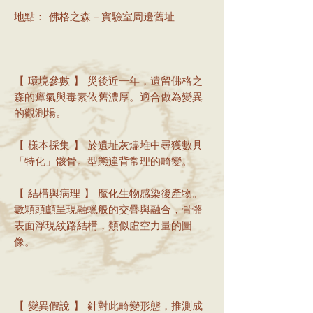
地點： 佛格之森－實驗室周邊舊址
【 環境參數 】 災後近一年，遺留佛格之
森的瘴氣與毒素依舊濃厚。適合做為變異
的觀測場。
【 樣本採集 】 於遺址灰燼堆中尋獲數具
「特化」骸骨。型態違背常理的畸變。
【 結構與病理 】 魔化生物感染後產物。
數顆頭顱呈現融蠟般的交疊與融合，骨骼
表面浮現紋路結構，類似虛空力量的圖
像。
【 變異假說 】 針對此畸變形態，推測成